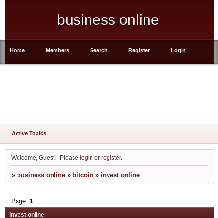
business online
Home
Members
Search
Register
Login
Active Topics
Welcome, Guest!
Please
login
or
register
.
»
business online
»
bitcoin
»
invest online
Page:
1
invest online