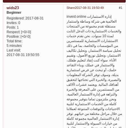
wids23
Share
2017-08-31 19:50:49
1
Beginner
invest online إدارة الاستثمارات
Registered
: 2017-08-31
العالمية هي شركة وساطة واستثمار
Invites:
0
مستقلة تقدم مجموعة من المنتجات
Posts:
1
والخدمات الاستثمارية ذات الدخل الثابت
Respect:
[+0/-0]
لمدة 10 سنوات. نحن نقدم خدمات
Positive:
[+0/-0]
الاستشارات الاستثمارية للمستثمرين
Total time:
من المؤسسات والخاصة، بما في ذلك
5 minutes
Last visit:
تحليل سياسة الاستثمار، وتحليل تكاليف
2017-08-31 19:50:55
الاستثمار، وتحليل توزيع الأصول، وتقييم
الأداء. سواء كنت إنقاذ لتعليم طفلك،
والاستثمار في عملك، وبناء التقاعد
حلمك، أو تبحث عن فرص استثمارية
بديلة، وسوف توفر الشركة المعلومات
والبصيرة، والخبرة التي تحتاجها لتحقيق
أهدافك المالية. ويعتمد عشرات اآلالف
من المستثمرين على المعرفة والخبرة
والنزاهة في إدارة االستثمار العالمية.
ونحن ملتزمون تماما بتوفير مجموعة
كاملة من الخدمات الاستثمارية لتلبية
الاحتياجات والتوقعات المتنوعة لعملائنا
من خلال مراحل مختلفة من حياتهم. توفر
إدارة الاستثمار العالمية مجموعة كاملة
من خيارات السيولة والاستثمار لتلبية